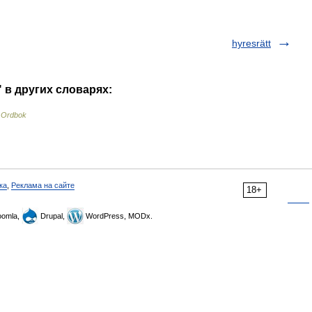
hyresrätt
" в других словарях:
 Ordbok
ка
,
Реклама на сайте
18+
omla,
Drupal,
WordPress, MODx.