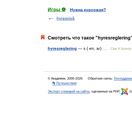
Игры ⚽
Нужна курсовая?
hyresnivå
Смотреть что такое "hyresreglering
hyresreglering
— s ( en, ar) …
Clue 9 Svensk
© Академик, 2000-2026
Обратная связь:
Техподдерж
👣 Путешествия
Экспорт словарей на сайты
, сделанные на PHP,
Jo