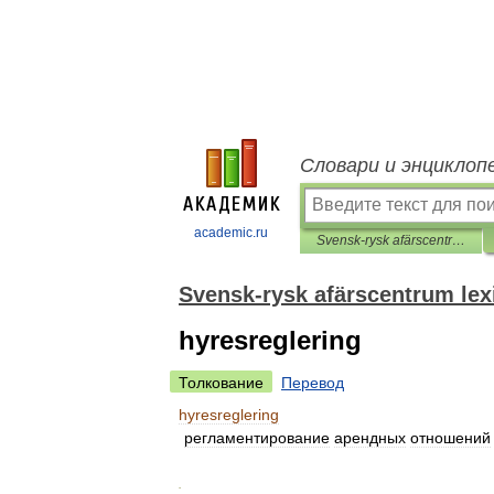
Словари и энциклоп
academic.ru
Svensk-rysk afärscentrum lexikon
Svensk-rysk afärscentrum lex
hyresreglering
Толкование
Перевод
hyresreglering
регламентирование
арендных
отношений
.