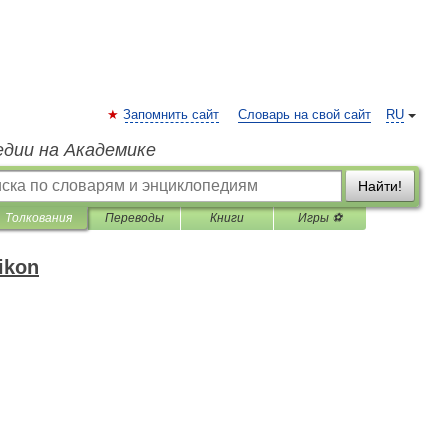
Запомнить сайт
Словарь на свой сайт
RU
едии на Академике
Найти!
Толкования
Переводы
Книги
Игры ⚽
ikon